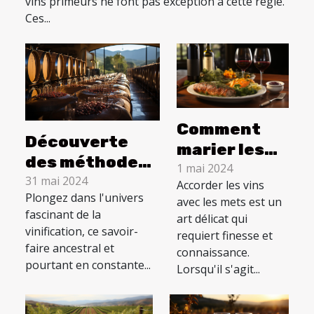
vins primeurs ne font pas exception à cette règle.
investisseurs
Ces...
Comment
Découverte
marier les
des méthodes
vins avec
1 mai 2024
traditionnelles
31 mai 2024
Accorder les vins
des plats à
Plongez dans l'univers
et modernes de
avec les mets est un
base de
fascinant de la
art délicat qui
vinification
saumon pour
vinification, ce savoir-
requiert finesse et
faire ancestral et
sublimer
connaissance.
pourtant en constante...
leurs
Lorsqu'il s'agit...
saveurs