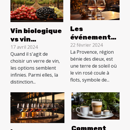
Les
Vin biologique
événements
vs vin
culturels
22 février 2024
conventionnel
17 avril 2024
La Provence, région
régionaux où
Quand il s'agit de
: quelle
bénie des dieux, est
choisir un verre de vin,
le vin rosé de
différence ?
une terre de soleil où
les options semblent
Provence est
le vin rosé coule à
infinies. Parmi elles, la
à l'honneur
flots, symbole de...
distinction...
Comment